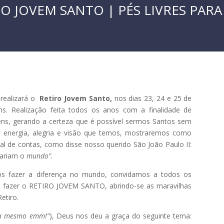
O JOVEM SANTO | PÉS LIVRES PAR
realizará o
Retiro Jovem Santo,
nos dias 23, 24 e 25 de
hs. Realização feita todos os anos com a finalidade de
ns, gerando a certeza que é possível sermos Santos sem
a energia, alegria e visão que temos, mostraremos como
l de contas, como disse nosso querido São João Paulo II:
iariam o
mundo”.
s fazer a diferença no mundo, convidamos a todos os
a fazer o RETIRO JOVEM SANTO, abrindo-se as maravilhas
etiro.
ta mesmo emm!”
), Deus nos deu a graça do seguinte tema: