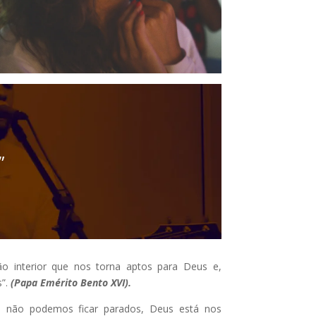
”
o interior que nos torna aptos para Deus e,
s”.
(Papa Emérito Bento XVI).
, não podemos ficar parados, Deus está nos