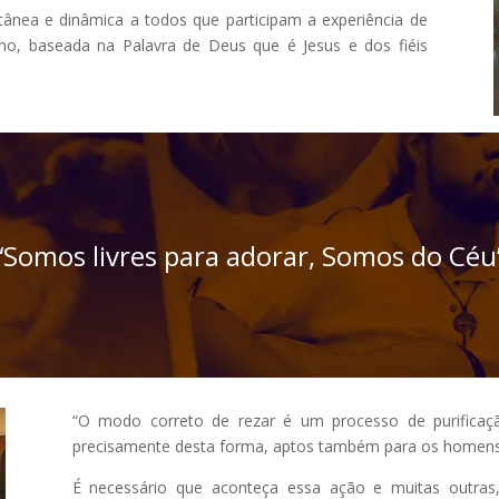
ânea e dinâmica a todos que participam a experiência de
, baseada na Palavra de Deus que é Jesus e dos fiéis
“Somos livres para adorar, Somos do Céu
“O modo correto de rezar é um processo de purificaçã
precisamente desta forma, aptos também para os homen
É necessário que aconteça essa ação e muitas outras