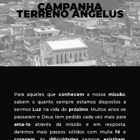
CAMPANHA
TERRENO ANGELUS
Para aqueles que
conhecem
a nossa
missão
,
sabem o quanto sempre estamos dispostos a
sermos
Luz
na vida do
próximo
. Muitos anos se
passaram e Deus tem pedido cada vez mais para
ama
–
lo
através da missão e em resposta,
daremos mais passos sólidos com muita
fé
e
coragem
. As
dificuldades
sempre
existiram
,